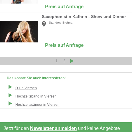
Preis auf Anfrage
Saxophonistin Kathrin - Show und Dinner
Standort:
Brehna
Preis auf Anfrage
1
2
Das könnte Sie auch interessieren!
DJ
in
Viersen
Hochzeitsband
in
Viersen
Hochzeitssänger
in
Viersen
Jetzt für den
Newsletter anmelden
und keine Angebote