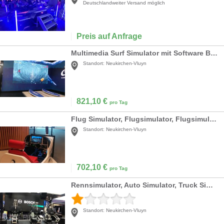
Deutschlandweiter Versand möglich
Preis auf Anfrage
Multimedia Surf Simulator mit Software Branding!!! (Surfsimulator )
Standort:
Neukirchen-Vluyn
821,10
€
pro Tag
Flug Simulator, Flugsimulator, Flugsimulation auch mit VR Brille (HTC Vive) Virtual Reality verfügbar!
Standort:
Neukirchen-Vluyn
702,10
€
pro Tag
Rennsimulator, Auto Simulator, Truck Simulator ( Fahrsimulator ) jetzt auch mit VR Brille (Virtual Reality)
Standort:
Neukirchen-Vluyn