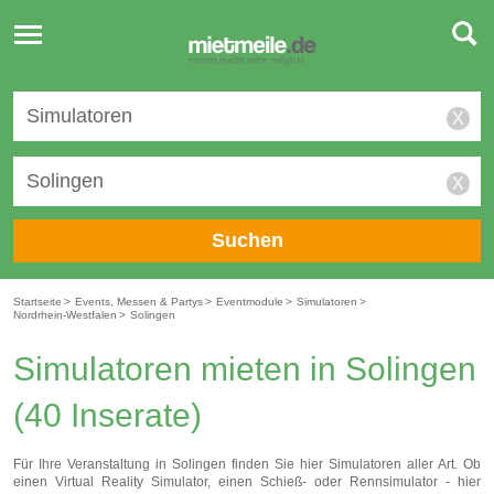
Toggle
navigation
X
X
Suchen
Startseite
>
Events, Messen & Partys
>
Eventmodule
>
Simulatoren
>
Nordrhein-Westfalen
>
Solingen
Simulatoren mieten in Solingen
(40 Inserate)
Für Ihre Veranstaltung in Solingen finden Sie hier Simulatoren aller Art. Ob
einen Virtual Reality Simulator, einen Schieß- oder Rennsimulator - hier