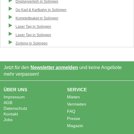
Displayverleih
in
Solingen
Go Kart & Kartbahn
in
Solingen
Komplettpaket
in
Solingen
Laser Tag
in
Solingen
Laser Tag
in
Solingen
Zorbing
in
Solingen
Jetzt für den
Newsletter anmelden
und keine Angebote
mehr verpassen!
ÜBER UNS
SERVICE
Impressum
Mieten
AGB
Vermieten
Datenschutz
FAQ
Kontakt
Presse
Jobs
Magazin