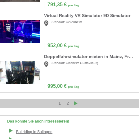
791,35
€
pro Tag
Virtual Reality VR Simulator 9D Simulator
Standort:
Ockenheim
952,00
€
pro Tag
Doppelfahrsimulator mieten in Mainz, Frankfurt Mai
Standort:
Ginsheim-Gustavsburg
995,00
€
pro Tag
1
2
Das könnte Sie auch interessieren!
Bullriding
in
Solingen