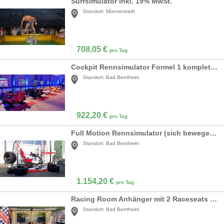
Surfsimulator inkl. 19% MwSt.
Standort:
Münnerstadt
708,05
€
pro Tag
Cockpit Rennsimulator Formel 1 komplett inkl. Begleitung
Standort:
Bad Bentheim
922,20
€
pro Tag
Full Motion Rennsimulator (sich bewegender Simulator) all-in
Standort:
Bad Bentheim
1.154,20
€
pro Tag
Racing Room Anhänger mit 2 Raceseats für Outdoor-Events
Standort:
Bad Bentheim