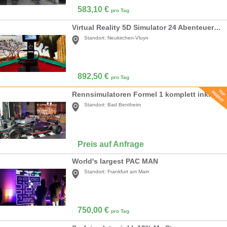
583,10
€
pro Tag
Virtual Reality 5D Simulator 24 Abenteuer! Preis inkl. Techniker/Betreuer
Standort:
Neukirchen-Vluyn
892,50
€
pro Tag
Rennsimulatoren Formel 1 komplett inkl. Begleitung
Standort:
Bad Bentheim
Preis auf Anfrage
World's largest PAC MAN
Standort:
Frankfurt am Main
750,00
€
pro Tag