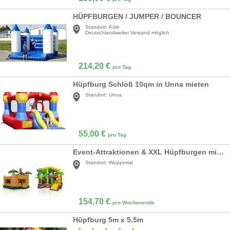
HÜPFBURGEN / JUMPER / BOUNCER
Standort:
Köln
Deutschlandweiter Versand möglich
214,20
€
pro Tag
Hüpfburg Schloß 10qm in Unna mieten
Standort:
Unna
55,00
€
pro Tag
Event-Attraktionen & XXL Hüpfburgen mieten – Standard oder mit Rutsche – Spaß garantiert!
Standort:
Wuppertal
154,70
€
pro Wochenende
Hüpfburg 5m x 5,5m