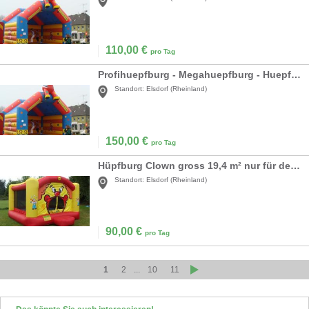
110,00
€
pro Tag
Profihuepfburg - Megahuepfburg - Huepfburg
Standort:
Elsdorf (Rheinland)
150,00
€
pro Tag
Hüpfburg Clown gross 19,4 m² nur für den privaten Gebrauch - Hüpfburgen - Springburgen
Standort:
Elsdorf (Rheinland)
90,00
€
pro Tag
1
2
...
10
11