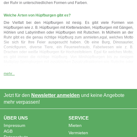
der Ruhr in unterschiedlichen Formen und Farben.
Welche Arten von Hüpfburgen gibt es?
Die Vielfalt bei den Hüpfburgen ist riesig. Es gibt viele Formen von
Hüpfburgen wie z. B. Hüpfburgen mit Kletterwänden, Hüpfburgen mit Gängen,
Höhlen und Labyrinthen oder Hüpfburgen mit Rutschen. In Mülheim an der
Ruhr gibt es die genau richtige Hüpfburg zum anmieten,egal, welches Motto
Sie sich für Ihre Feier ausgesucht haben. Ob eine Burg, Dinosaurier,
Comicfiguren, diverse Tiere, ein Feuerwehrauto, Fabelwesen wie z. B.
Drachen oder weiße Hüpfburgen für Hochzeitsfeiern. Egal für welches Motto,
es gibt immer die richtige Hüpfburg. Von Minihüpfburgen bis zu riesigen
Multiplay-Springburgen mit zusätzlichen Zusatzattraktionen wie Rutsche oder
Kletterwand.
mehr...
Welche Hüpfburg sollten Sie mieten?
Selbstverständlich spielt das Äußere der Hüpfburg eine große Rolle, es soll ja
auch zu Ihrer Veranstaltung passen. Aber lassen sie sich von den
Jetzt für den
Newsletter anmelden
und keine Angebote
farbenreichen, eindrucksvollen Spielburgen nicht blenden. Was Sie auf jeden
Fall beachten müssen, ist die Stellfläche der Hüpfburg. Es macht keinen Sinn,
mehr verpassen!
wenn Sie die Hüpfburg auf Ihrem Grundstück zwischen Haus und Garage
quetschen müssen. Prüfen Sie also vorher, wie viel Platz Sie haben und
sprechen das mit dem Vermieter ab. Oft informieren die Verleiher schon in den
ÜBER UNS
SERVICE
Inseraten über die benötigte Fläche. Wenn Sie wissen, es kommen 100
Impressum
Mieten
Kinder, dann sollten Sie keine kleine Hüpfburg mieten, das führt
höchstwahrscheinlich zu Streitereien. Bei einem Kindergeburstag mit wenigen
AGB
Vermieten
Teilnehmern sollte die Hüpfburg dagegen nicht extrem groß. Bringen Sie