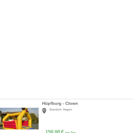
Hüpfburg - Clown
Standort:
Hagen
150,00
€
pro Tag