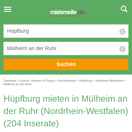
Toggle
navigation
X
X
Suchen
Startseite
>
Events, Messen & Partys
>
Eventmodule
>
Hüpfburg
>
Nordrhein-Westfalen
>
Mülheim an der Ruhr
Hüpfburg mieten in Mülheim an
der Ruhr (Nordrhein-Westfalen)
(204 Inserate)