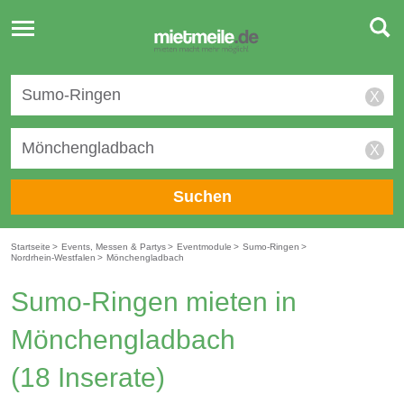
Toggle
navigation
X
X
Suchen
Startseite
>
Events, Messen & Partys
>
Eventmodule
>
Sumo-Ringen
>
Nordrhein-Westfalen
>
Mönchengladbach
Sumo-Ringen mieten in
Mönchengladbach
(18 Inserate)