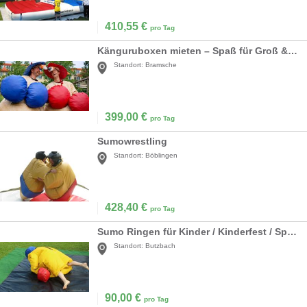
410,55
€
pro Tag
Känguruboxen mieten – Spaß für Groß & Klein
Standort:
Bramsche
399,00
€
pro Tag
Sumowrestling
Standort:
Böblingen
428,40
€
pro Tag
Sumo Ringen für Kinder / Kinderfest / Sportfest
Standort:
Butzbach
90,00
€
pro Tag