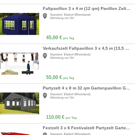
Faltpavillon 3 x 4 m (12 qm) Pavillon Zelt wasserdicht 4 Seitenwände 5 Fenster Türe
Standort:
Elsdorf (Rheinland)
Abholung vor Ort
45,00
€
pro Tag
Verkaufszelt Faltpavillon 3 x 4,5 m (13,5 qm) Pavillon Zelt 4 Seitenwände 2 Fenster Türe
Standort:
Elsdorf (Rheinland)
Abholung vor Ort
55,00
€
pro Tag
Partyzelt 4 x 8 m 32 qm Gartenpavillon Gartenzelt Eventzelt mit wasserdichter Plane Festzelt mit UV
Standort:
Elsdorf (Rheinland)
Abholung vor Ort
110,00
€
pro Tag
Festzelt 3 x 6 Festivalzelt Partyzelt Gartenzelt Pavillon UV-Schutz 18 m² Dachösen Fenster
Standort:
Elsdorf (Rheinland)