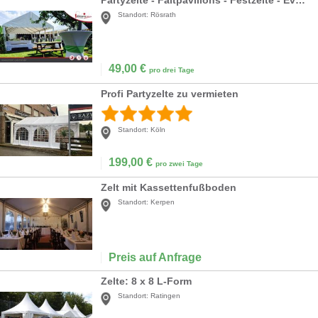
Partyzelte - Faltpavillons - Festzelte - Eventequipment mieten
Standort:
Rösrath
49,00
€
pro drei Tage
Profi Partyzelte zu vermieten
Standort:
Köln
199,00
€
pro zwei Tage
Zelt mit Kassettenfußboden
Standort:
Kerpen
Preis auf Anfrage
Zelte: 8 x 8 L-Form
Standort:
Ratingen