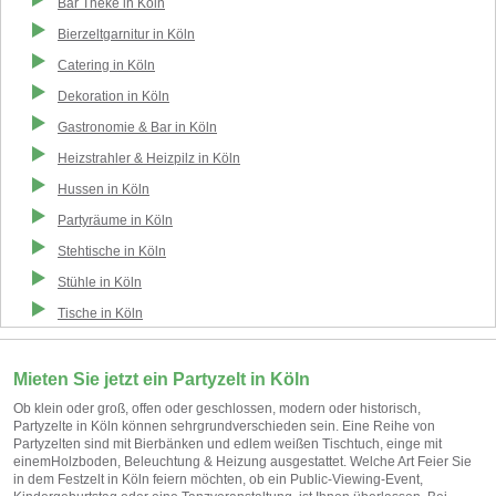
Bar Theke
in
Köln
Bierzeltgarnitur
in
Köln
Catering
in
Köln
Dekoration
in
Köln
Gastronomie & Bar
in
Köln
Heizstrahler & Heizpilz
in
Köln
Hussen
in
Köln
Partyräume
in
Köln
Stehtische
in
Köln
Stühle
in
Köln
Tische
in
Köln
Mieten Sie jetzt ein Partyzelt in Köln
Ob klein oder groß, offen oder geschlossen, modern oder historisch,
Partyzelte in Köln können sehrgrundverschieden sein. Eine Reihe von
Partyzelten sind mit Bierbänken und edlem weißen Tischtuch, einge mit
einemHolzboden, Beleuchtung & Heizung ausgestattet. Welche Art Feier Sie
in dem Festzelt in Köln feiern möchten, ob ein Public-Viewing-Event,