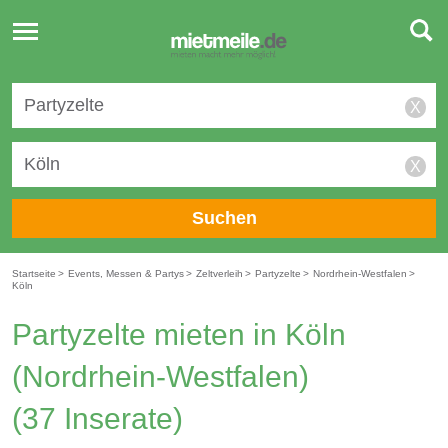
Toggle
navigation
X
X
Suchen
Startseite
>
Events, Messen & Partys
>
Zeltverleih
>
Partyzelte
>
Nordrhein-Westfalen
>
Köln
Partyzelte mieten in Köln
(Nordrhein-Westfalen)
(37 Inserate)