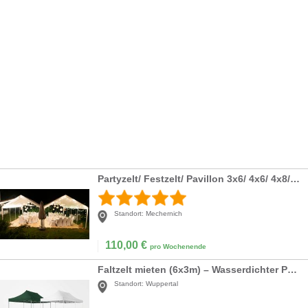
Partyzelt/ Festzelt/ Pavillon 3x6/ 4x6/ 4x8/ 8x8/ 8x12 Meter u.v.a.m
Standort:
Mechernich
110,00
€
pro Wochenende
Faltzelt mieten (6x3m) – Wasserdichter Pavillon in Weiß oder Grün für Events
Standort:
Wuppertal