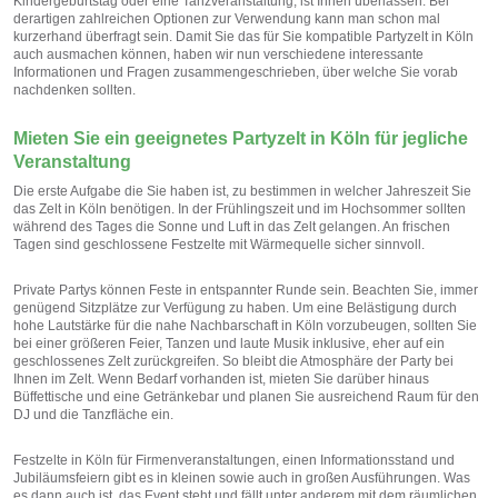
Kindergeburtstag oder eine Tanzveranstaltung, ist Ihnen überlassen. Bei
derartigen zahlreichen Optionen zur Verwendung kann man schon mal
kurzerhand überfragt sein. Damit Sie das für Sie kompatible Partyzelt in Köln
auch ausmachen können, haben wir nun verschiedene interessante
Informationen und Fragen zusammengeschrieben, über welche Sie vorab
nachdenken sollten.
Mieten Sie ein geeignetes Partyzelt in Köln für jegliche
Veranstaltung
Die erste Aufgabe die Sie haben ist, zu bestimmen in welcher Jahreszeit Sie
das Zelt in Köln benötigen. In der Frühlingszeit und im Hochsommer sollten
während des Tages die Sonne und Luft in das Zelt gelangen. An frischen
Tagen sind geschlossene Festzelte mit Wärmequelle sicher sinnvoll.
Private Partys können Feste in entspannter Runde sein. Beachten Sie, immer
genügend Sitzplätze zur Verfügung zu haben. Um eine Belästigung durch
hohe Lautstärke für die nahe Nachbarschaft in Köln vorzubeugen, sollten Sie
bei einer größeren Feier, Tanzen und laute Musik inklusive, eher auf ein
geschlossenes Zelt zurückgreifen. So bleibt die Atmosphäre der Party bei
Ihnen im Zelt. Wenn Bedarf vorhanden ist, mieten Sie darüber hinaus
Büffettische und eine Getränkebar und planen Sie ausreichend Raum für den
DJ und die Tanzfläche ein.
Festzelte in Köln für Firmenveranstaltungen, einen Informationsstand und
Jubiläumsfeiern gibt es in kleinen sowie auch in großen Ausführungen. Was
es dann auch ist, das Event steht und fällt unter anderem mit dem räumlichen