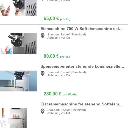
65,00
€
pro Tag
Eismaschine 750 W Softeismaschine selbstkühlend Leistung: 4,5-8 kg/h kontinuierliche Ausgabe
Standort:
Elsdorf (Rheinland)
Abholung vor Ort
80,00
€
pro Tag
Speiseeisbereiter stehende kommerzielle Softeismaschine Eismaschine 2x6 L Ice Cream Maker 20-28 L/h
Standort:
Elsdorf (Rheinland)
Abholung vor Ort
280,00
€
pro Woche
Eiscrememaschine freistehend Softeismaschine 2 x 6 L 20-28 L/h Speiseeisbereiter Eismaschine 2200 W
Standort:
Elsdorf (Rheinland)
Abholung vor Ort