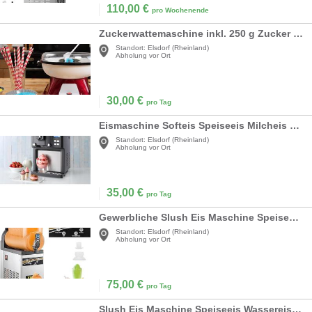
110,00
€
pro Wochenende
Zuckerwattemaschine inkl. 250 g Zucker + 20 Stäbchen für private Kinderfeiern BESTPREIS
Standort:
Elsdorf (Rheinland)
Abholung vor Ort
30,00
€
pro Tag
Eismaschine Softeis Speiseeis Milcheis 900 g – 200 W – 220 V für zu Hause
Standort:
Elsdorf (Rheinland)
Abholung vor Ort
35,00
€
pro Tag
Gewerbliche Slush Eis Maschine Speiseeis Wassereis 1 Geschmacksrichtung 15 l Slusheis Maschine
Standort:
Elsdorf (Rheinland)
Abholung vor Ort
75,00
€
pro Tag
Slush Eis Maschine Speiseeis Wassereis Slusheismaschine 3 Geschmacksrichtungen 3 x 15 l