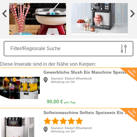
Filter/Regionale Suche
Diese Inserate sind in der Nähe von Kerpen:
Gewerbliche Slush Eis Maschine Speiseeis Slush Eis Wassereis Slusheismaschine 2x12l für Ihr Gewerbe
Standort:
Elsdorf (Rheinland)
Abholung vor Ort
90,00
€
pro Tag
Softeismaschine Softeis Speiseeis Eis Speiseeismaschine 30 L/Stunde 3 Geschmacksrichtungen 2200 W
Standort:
Elsdorf (Rheinland)
Abholung vor Ort