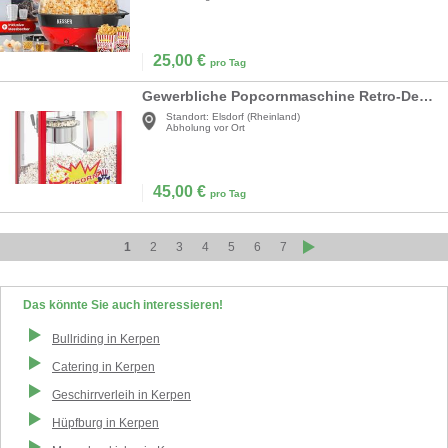
25,00
€
pro Tag
Gewerbliche Popcornmaschine Retro-Design 150 °C/180 °C 2 Temperaturen süßes + salziges Popcorn
Standort:
Elsdorf (Rheinland)
Abholung vor Ort
45,00
€
pro Tag
1
2
3
4
5
6
7
Das könnte Sie auch interessieren!
Bullriding
in
Kerpen
Catering
in
Kerpen
Geschirrverleih
in
Kerpen
Hüpfburg
in
Kerpen