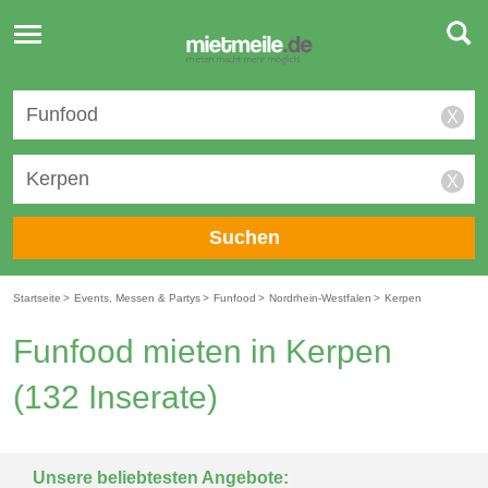
Toggle
navigation
X
X
Suchen
Startseite
>
Events, Messen & Partys
>
Funfood
>
Nordrhein-Westfalen
>
Kerpen
Funfood mieten in Kerpen
(132 Inserate)
Unsere beliebtesten Angebote: