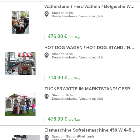
Waffelstand / Herz-Waffeln / Belgische Waffeln / Waffeleisen
Standort:
Köln
Deutschlandweiter Versand möglich
476,00
€
pro Tag
HOT DOG WAGEN / HOT-DOG-STAND / HOT-DOG BIKE
Standort:
Köln
Deutschlandweiter Versand möglich
714,00
€
pro Tag
ZUCKERWATTE IM MARKTSTAND/ GESPONNENER ZUCKER / COTTON CANDY
Standort:
Köln
Deutschlandweiter Versand möglich
476,00
€
pro Tag
Eismaschine Softeismaschine 450 W 4–5 kg/h Leistung vertikal Selbstreinigung LCD-Display Restaurant
Standort:
Elsdorf (Rheinland)
Abholung vor Ort