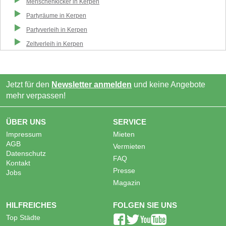
Menschenkicker
in
Kerpen
Partyräume
in
Kerpen
Partyverleih
in
Kerpen
Zeltverleih
in
Kerpen
Jetzt für den
Newsletter anmelden
und keine Angebote
mehr verpassen!
ÜBER UNS
SERVICE
Impressum
Mieten
AGB
Vermieten
Datenschutz
FAQ
Kontakt
Presse
Jobs
Magazin
HILFREICHES
FOLGEN SIE UNS
Top Städte