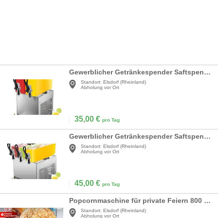
Gewerblicher Getränkespender Saftspender 2 x 12 l Gewerbe – Erfrischung für Ihr Gäste
Standort:
Elsdorf (Rheinland)
Abholung vor Ort
35,00
€
pro Tag
Gewerblicher Getränkespender Saftspender 3 x 12 l Gewerbe Erfrischung für Ihre Gäste
Standort:
Elsdorf (Rheinland)
Abholung vor Ort
45,00
€
pro Tag
Popcornmaschine für private Feiern 800 W 5,5 l – Kindergeburtstage
Standort:
Elsdorf (Rheinland)
Abholung vor Ort