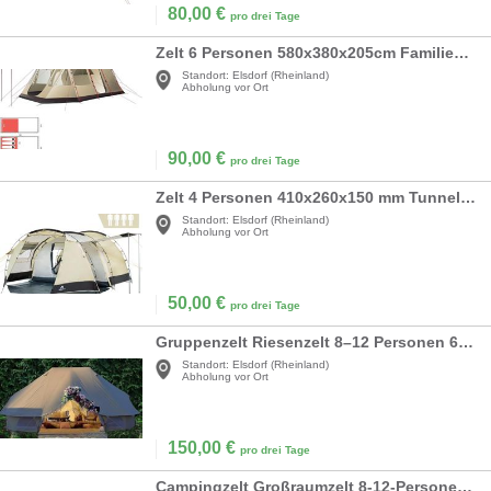
80,00
€
pro drei Tage
Zelt 6 Personen 580x380x205cm Familienzelt 3 Eingänge abtrennbarer Schlafbereich großer Wohnbereich
Standort:
Elsdorf (Rheinland)
Abholung vor Ort
90,00
€
pro drei Tage
Zelt 4 Personen 410x260x150 mm Tunnelzelt 2 Eingängen Glampingzelt Gruppenzelt Campingzelte
Standort:
Elsdorf (Rheinland)
Abholung vor Ort
50,00
€
pro drei Tage
Gruppenzelt Riesenzelt 8–12 Personen 600 x 400 x 300 cm Glampingzelt Familienzelt Pfadfinderzelt
Standort:
Elsdorf (Rheinland)
Abholung vor Ort
150,00
€
pro drei Tage
Campingzelt Großraumzelt 8-12-Personen-Familienzelte Gruppenzelt Campingzelte 6400 x 4800 x 2600