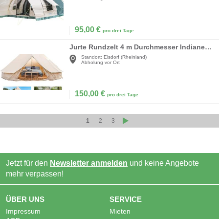
95,00
€
pro drei Tage
Jurte Rundzelt 4 m Durchmesser Indianerzelt Glampingzelt Campingzelt wasserdicht Gruppenzelte
Standort:
Elsdorf (Rheinland)
Abholung vor Ort
150,00
€
pro drei Tage
1
2
3
Jetzt für den
Newsletter anmelden
und keine Angebote
mehr verpassen!
ÜBER UNS
SERVICE
Impressum
Mieten