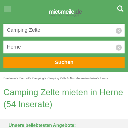
Toggle
navigation
X
X
Suchen
Startseite
>
Freizeit
>
Camping
>
Camping Zelte
>
Nordrhein-Westfalen
>
Herne
Camping Zelte mieten in Herne
(54 Inserate)
Unsere beliebtesten Angebote: