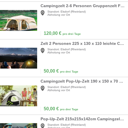
Campingzelt 2-6 Personen Gruppenzelt Familienzelte Camping Partys Mehrfamilienzelt Netzfenster
Standort:
Elsdorf (Rheinland)
Abholung vor Ort
120,00
€
pro drei Tage
Zelt 2 Personen 225 x 130 x 110 leichte Campingzelte 3-4 Jahreszeiten wasserdichtes Kuppelzelt
Standort:
Elsdorf (Rheinland)
Abholung vor Ort
50,00
€
pro drei Tage
Campingzelt Pop-Up-Zelt 190 x 150 x 70 cm Zelt 2-3 Personen Wasser- und Winddichtes Campingzelt
Standort:
Elsdorf (Rheinland)
Abholung vor Ort
50,00
€
pro drei Tage
Pop-Up-Zelt 215x215x142cm Campingzelte 3–4 Personen Sonnenschutz schnell Kuppelzelt Campingzelt
Standort:
Elsdorf (Rheinland)
Abholung vor Ort