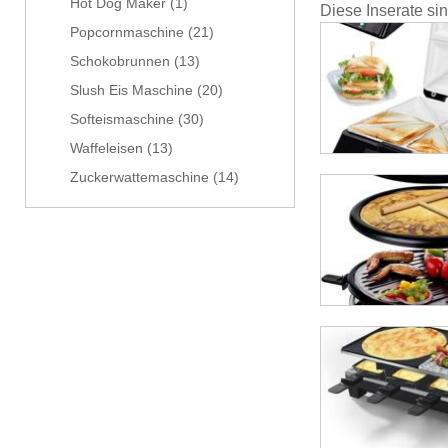
Hot Dog Maker
(1)
Diese Inserate si
Popcornmaschine
(21)
Schokobrunnen
(13)
Slush Eis Maschine
(20)
Softeismaschine
(30)
Waffeleisen
(13)
Zuckerwattemaschine
(14)