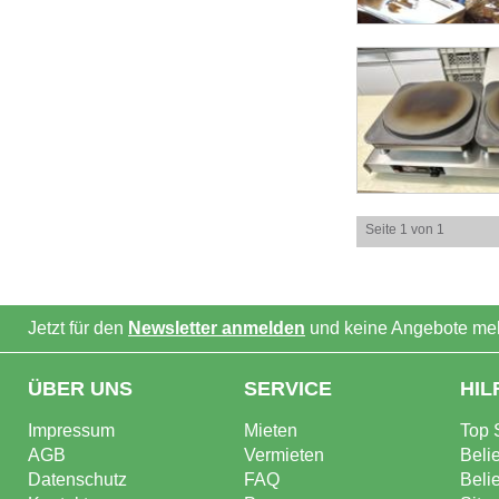
Seite 1 von 1
Jetzt für den
Newsletter anmelden
und keine Angebote meh
ÜBER UNS
SERVICE
HIL
Impressum
Mieten
Top 
AGB
Vermieten
Beli
Datenschutz
FAQ
Beli