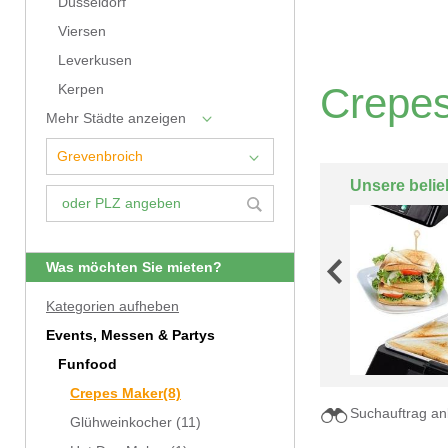
Düsseldorf
Viersen
Leverkusen
Crepes
Kerpen
Mehr Städte anzeigen
Unsere belie
Was möchten Sie mieten?
Kategorien aufheben
Events, Messen & Partys
Funfood
Crepes Maker
(8)
Suchauftrag an
Glühweinkocher
(11)