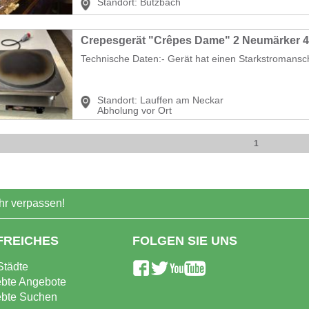
Standort:
Butzbach
Crepesgerät "Crêpes Dame" 2 Neumärker 4
Technische Daten:- Gerät hat einen Starkstromansch
Standort:
Lauffen am Neckar
Abholung vor Ort
1
r verpassen!
FREICHES
FOLGEN SIE UNS
Städte
ebte Angebote
ebte Suchen