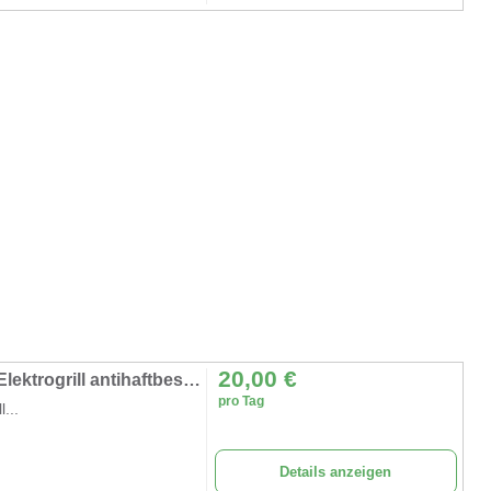
20,00
€
Raclettegrill elektrischer Tischgrill Raclette Elektrogrill antihaftbeschichtet wendb Grillplatte
pro Tag
l...
Details anzeigen