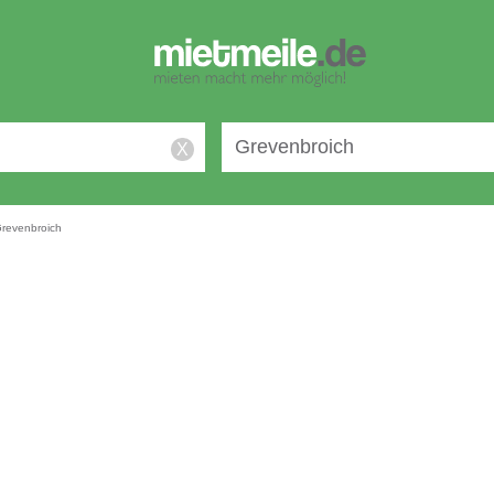
X
revenbroich