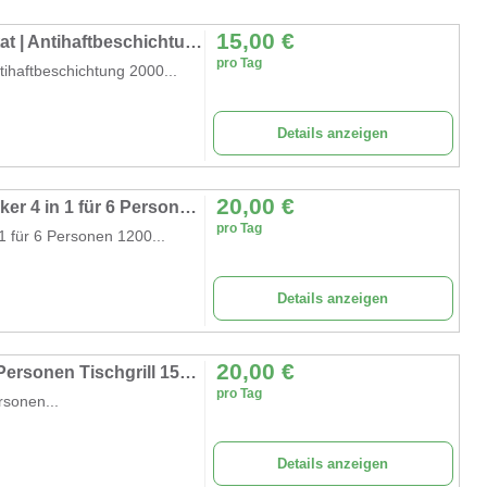
15,00
€
Sandwichmaker Sandwichtoaster Thermostat | Antihaftbeschichtung 2000 Watt Keramikplatten
pro Tag
ihaftbeschichtung 2000...
Details anzeigen
20,00
€
Raclette Pfannkuchenmaker Grill Crepesmaker 4 in 1 für 6 Personen 1200 Watt
pro Tag
 für 6 Personen 1200...
Details anzeigen
20,00
€
Raclette Grill Pfannkuchen Kochstein für 8 Personen Tischgrill 1500 Watt Käse & Stein
pro Tag
rsonen...
Details anzeigen