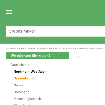
Toggle
navigation
Startseite
>
Events, Messen & Partys
>
Funfood
>
Crepes Maker
>
Nordrhein-Westfalen
>
G
Wo möchten Sie mieten?
Deutschland
Nordrhein-Westfalen
Grevenbroich
Neuss
Dormagen
Mönchengladbach