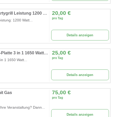
20,00
€
Woklette Mini-Wok Raclettegrill Tischgrill Partygrill Leistung 1200 Watt stufenlos regulierbar
pro Tag
eistung: 1200 Watt...
Details anzeigen
25,00
€
Raclettegrill & Fondue Fondulette XL Crêpe-Platte 3 in 1 1650 Watt Grill bis 12 Personen
pro Tag
in 1 1650 Watt...
Details anzeigen
75,00
€
it Gas
pro Tag
hre Veranstaltung? Dann...
Details anzeigen