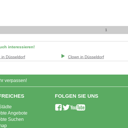
1
uch interessieren!
r
in
Düsseldorf
Clown
in
Düsseldorf
r verpassen!
FREICHES
FOLGEN SIE UNS
Städte
ebte Angebote
ebte Suchen
map