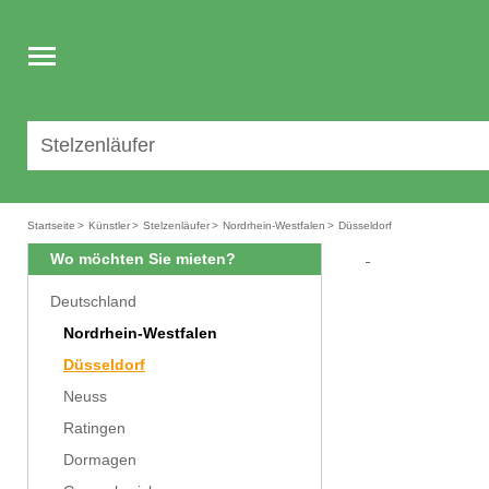
Toggle
navigation
Startseite
>
Künstler
>
Stelzenläufer
>
Nordrhein-Westfalen
>
Düsseldorf
Wo möchten Sie mieten?
Deutschland
Nordrhein-Westfalen
Düsseldorf
Neuss
Ratingen
Dormagen