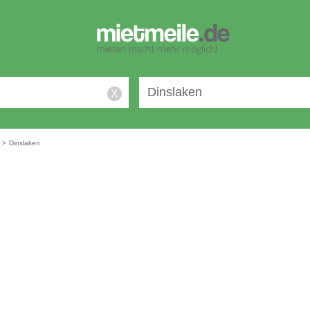
X
n
>
Dinslaken