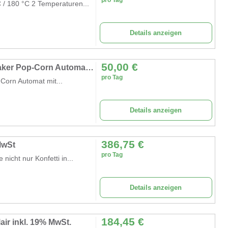
/ 180 °C 2 Temperaturen...
Details anzeigen
50,00
€
Gewerbliche Popcornmaschine Popcorn Maker Pop-Corn Automat mit Wagen
pro Tag
orn Automat mit...
Details anzeigen
386,75
€
MwSt
pro Tag
icht nur Konfetti in...
Details anzeigen
184,45
€
ir inkl. 19% MwSt.