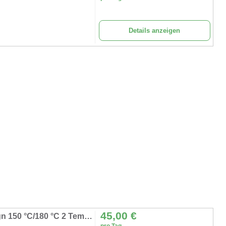
Details anzeigen
45,00
€
Gewerbliche Popcornmaschine Retro-Design 150 °C/180 °C 2 Temperaturen süßes + salziges Popcorn
pro Tag