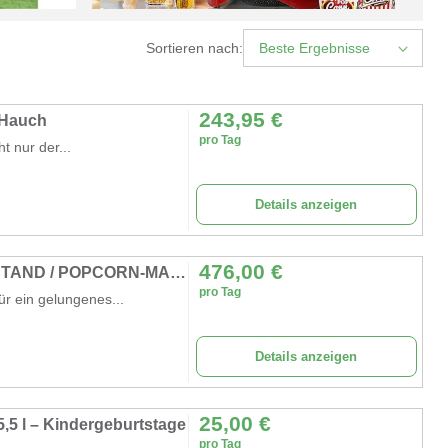
Sortieren nach:
Beste Ergebnisse
243,95
€
 Hauch
pro Tag
 nur der...
Details anzeigen
476,00
€
POPCORN IM MARKTSTAND / POPCORN-STAND / POPCORN-MASCHINE
pro Tag
ür ein gelungenes...
Details anzeigen
25,00
€
,5 l – Kindergeburtstage
pro Tag