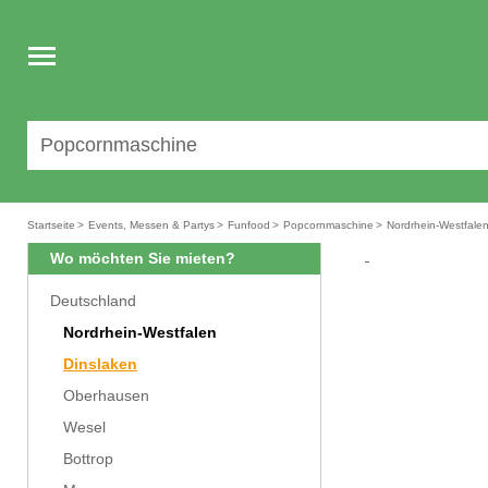
Toggle
navigation
Startseite
>
Events, Messen & Partys
>
Funfood
>
Popcornmaschine
>
Nordrhein-Westfale
Wo möchten Sie mieten?
Deutschland
Nordrhein-Westfalen
Dinslaken
Oberhausen
Wesel
Bottrop