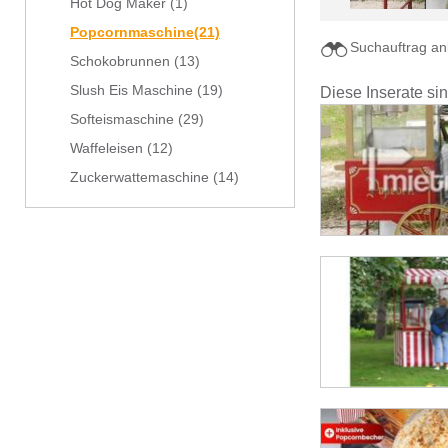
Hot Dog Maker
(1)
Popcornmaschine
(21)
Suchauftrag an
Schokobrunnen
(13)
Slush Eis Maschine
(19)
Diese Inserate si
Softeismaschine
(29)
Waffeleisen
(12)
Zuckerwattemaschine
(14)