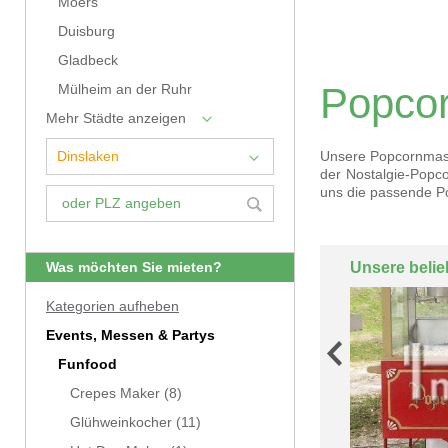
Moers
Duisburg
Gladbeck
Popcor
Mülheim an der Ruhr
Mehr Städte anzeigen
Unsere Popcornmasc
der Nostalgie-Popc
uns die passende Po
Unsere belie
Was möchten Sie mieten?
Kategorien aufheben
Events, Messen & Partys
Funfood
Crepes Maker
(8)
Glühweinkocher
(11)