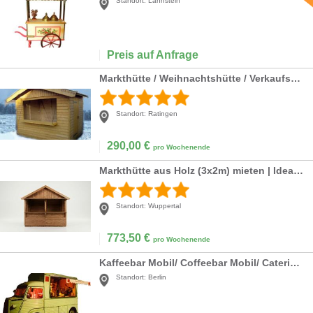
Standort:
Lahnstein
Preis auf Anfrage
Markthütte / Weihnachtshütte / Verkaufsstand
Standort:
Ratingen
290,00
€
pro Wochenende
Markthütte aus Holz (3x2m) mieten | Ideal für Weihnachtsmärkte & Events
Standort:
Wuppertal
773,50
€
pro Wochenende
Kaffeebar Mobil/ Coffeebar Mobil/ Catering/ Event/ Messe/ Party/ mobile/ oldtimer
Standort:
Berlin