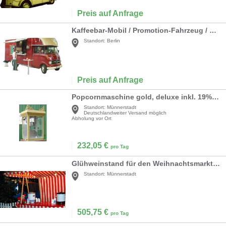
Preis auf Anfrage
Kaffeebar-Mobil / Promotion-Fahrzeug / Mercedes 316 / Kaffeemobil / Catering / Event / Messe / Party / mobile / oldtimer
Standort:
Berlin
Preis auf Anfrage
Popcornmaschine gold, deluxe inkl. 19% MwSt.
Standort:
Münnerstadt
Deutschlandweiter Versand möglich
Abholung vor Ort
232,05
€
pro Tag
Glühweinstand für den Weihnachtsmarkt, inkl. 19% MwSt.
Standort:
Münnerstadt
505,75
€
pro Tag