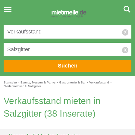
Toggle
navigation
X
X
Suchen
Startseite
>
Events, Messen & Partys
>
Gastronomie & Bar
>
Verkaufsstand
>
Niedersachsen
>
Salzgitter
Verkaufsstand mieten in
Salzgitter
(38 Inserate)