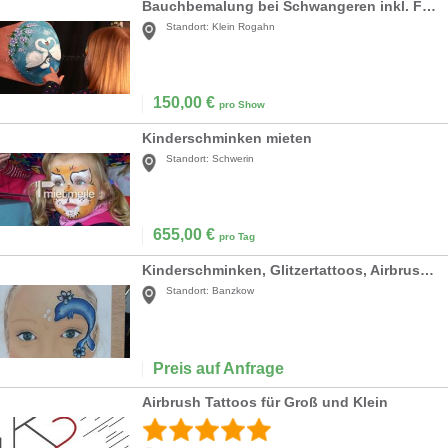
Bauchbemalung bei Schwangeren inkl. Fotoshooting
Standort:
Klein Rogahn
150,00
€
pro Show
Kinderschminken mieten
Standort:
Schwerin
655,00
€
pro Tag
Kinderschminken, Glitzertattoos, Airbrushtattoos, Glitzerbar, Eventbausteine, Sandbildworkshop
Standort:
Banzkow
Preis auf Anfrage
Airbrush Tattoos für Groß und Klein