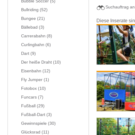
Bubble Soccer
(5)
Suchauftrag an
Bullriding
(52)
Bungee
(21)
Diese Inserate si
Bällebad
(3)
Carrerabahn
(8)
Curlingbahn
(6)
Dart
(9)
Der heiße Draht
(10)
Eisenbahn
(12)
Fly Jumper
(1)
Fotobox
(10)
Funcars
(7)
Fußball
(29)
Fußball-Dart
(3)
Gewinnspiele
(30)
Glücksrad
(11)