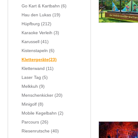
Go Kart & Kartbahn
(6)
Hau den Lukas
(19)
Hüpfburg
(212)
Karaoke Verleih
(3)
Karussell
(41)
Kistenstapeln
(6)
Klettergeräte
(23)
Kletterwand
(11)
Laser Tag
(5)
Melkkuh
(9)
Menschenkicker
(20)
Minigolf
(8)
Mobile Kegelbahn
(2)
Parcours
(26)
Riesenrutsche
(40)