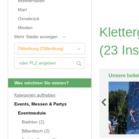
Bremerhaven
Marl
Osnabrück
Klette
Minden
Mehr Städte anzeigen
(23 Ins
Unsere belie
Was möchten Sie mieten?
Kategorien aufheben
Events, Messen & Partys
Eventmodule
Biathlon
(2)
Billardtisch
(2)