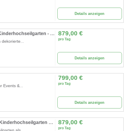
Details anzeigen
879,00
€
Klettern auf der Blumenwiese – der mobile Kinderhochseilgarten - Frühlingserwachen - Gartenschaus
pro Tag
dekorierte...
Details anzeigen
799,00
€
pro Tag
r Events &...
Details anzeigen
879,00
€
Klettern im Winterwald mieten – Der mobile Kinderhochseilgarten als Winter-Attraktion
pro Tag
lgarten als...