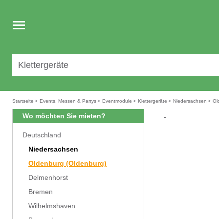
Toggle
navigation
Startseite
>
Events, Messen & Partys
>
Eventmodule
>
Klettergeräte
>
Niedersachsen
>
Ol
Wo möchten Sie mieten?
Deutschland
Niedersachsen
Oldenburg (Oldenburg)
Delmenhorst
Bremen
Wilhelmshaven