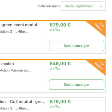
Sortieren nach:
Beste Ergebnisse
879,00
€
 - green event modul
pro Tag
raktion GmbHIhre...
Details anzeigen
849,00
€
r mieten
pro Tag
Action Parcour ist...
Details anzeigen
879,00
€
Der Kletterpirat - mobiler Kinderhochseilgarten – Co2 neutral - green event modul
pro Tag
raktion GmbHIhre...