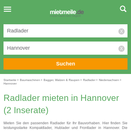
Toggle
navigation
X
X
Suchen
Startseite
>
Baumaschinen
>
Bagger, Walzen & Raupen
>
Radlader
>
Niedersachsen
>
Hannover
Radlader mieten in Hannover
(2 Inserate)
Mieten Sie den passenden Radlader für Ihr Bauvorhaben. Hier finden Sie
leistungsstarke Kompaktlader, Hublader und Frontlader in Hannover. Die