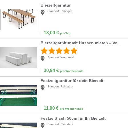
Bierzeltgarnitur
Standort:
Ratingen
18,00
€
pro Tag
Bierzeltgarnitur mit Hussen mieten – Vom Biertisch zur Gala-Tafel: Eleganz pur für Ihr Event!
Standort:
Wuppertal
30,94
€
pro Wochenende
Festzeltgarnitur für dein Bierzelt
Standort:
Reinstädt
11,90
€
pro Wochenende
Festzelttisch 50cm für Ihr Bierzelt
Standort:
Reinstädt