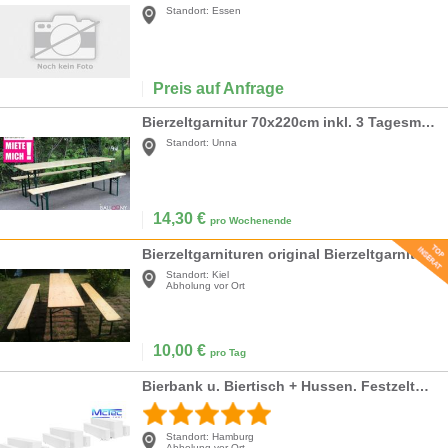
Standort:
Essen
Preis auf Anfrage
Bierzeltgarnitur 70x220cm inkl. 3 Tagesmieten
Standort:
Unna
14,30
€
pro Wochenende
Bierzeltgarnituren original Bierzeltgarnitur auf Wunsch mit weißen Hussen und Stühle u. Tische
Standort:
Kiel
Abholung vor Ort
10,00
€
pro Tag
Bierbank u. Biertisch + Hussen. Festzeltgarnitur Bierzeltgarnitur Gartenmöbel Bierzelt
Standort:
Hamburg
Abholung vor Ort