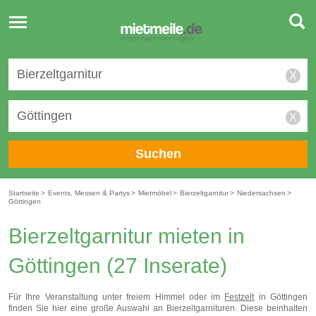
Toggle
navigation
X
X
Suchen
Startseite
>
Events, Messen & Partys
>
Mietmöbel
>
Bierzeltgarnitur
>
Niedersachsen
>
Göttingen
Bierzeltgarnitur mieten in
Göttingen
(27 Inserate)
Für Ihre Veranstaltung unter freiem Himmel oder im
Festzelt
in Göttingen
finden Sie hier eine große Auswahl an Bierzeltgarnituren. Diese beinhalten