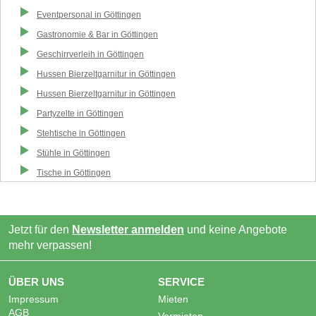
Eventpersonal
in
Göttingen
Gastronomie & Bar
in
Göttingen
Geschirrverleih
in
Göttingen
Hussen Bierzeltgarnitur
in
Göttingen
Hussen Bierzeltgarnitur
in
Göttingen
Partyzelte
in
Göttingen
Stehtische
in
Göttingen
Stühle
in
Göttingen
Tische
in
Göttingen
Jetzt für den
Newsletter anmelden
und keine Angebote
mehr verpassen!
ÜBER UNS
SERVICE
Impressum
Mieten
AGB