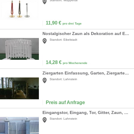
Standort:
Wuppertal
11,90
€
pro drei Tage
Nostalgischer Zaun als Dekoration auf Events
Standort:
Eibelstadt
14,28
€
pro Wochenende
Ziergarten Einfassung, Garten, Ziergarten, Einfassung, Zaun, zäune, Begrenzung, Eingrenzung, Dekoration, Event, Messe
Standort:
Lahnstein
Preis auf Anfrage
Eingangstor, Eingang, Tor, Gitter, Zaun, Zaunelement, Gitterzaun, Gittertor, Säulengitter, Säulentor, Säuleneingang
Standort:
Lahnstein