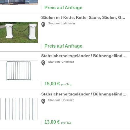
Preis auf Anfrage
Säulen mit Kette, Kette, Säule, Säulen, Griechenland, griechisch, Kettensäulen, Antik, Absperrung, Begrenzung, Kette
Standort:
Lahnstein
Preis auf Anfrage
Stabsicherheitsgeländer / Bühnengeländer für Nivtec höhe 110cm breite 185cm
Standort:
Chemnitz
15,00
€
pro Tag
Stabsicherheitsgeländer / Bühnengeländer für Nivtec höhe 110cm breite 85cm
Standort:
Chemnitz
13,00
€
pro Tag