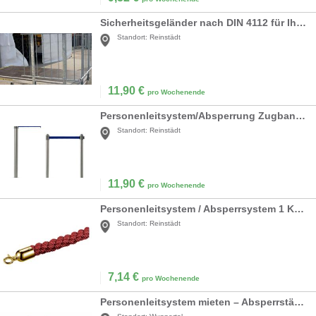
Sicherheitsgeländer nach DIN 4112 für Ihre Bühne
Standort:
Reinstädt
11,90
€
pro Wochenende
Personenleitsystem/Absperrung Zugband, silber
Standort:
Reinstädt
11,90
€
pro Wochenende
Personenleitsystem / Absperrsystem 1 Kordel rot
Standort:
Reinstädt
7,14
€
pro Wochenende
Personenleitsystem mieten – Absperrständer: Edelstahl (Gurt) oder Gold (VIP-Kordel)