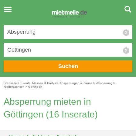
Toggle
navigation
X
X
Suchen
Startseite
>
Events, Messen & Partys
>
Absperrungen & Zäune
>
Absperrung
>
Niedersachsen
>
Göttingen
Absperrung mieten in
Göttingen
(16 Inserate)