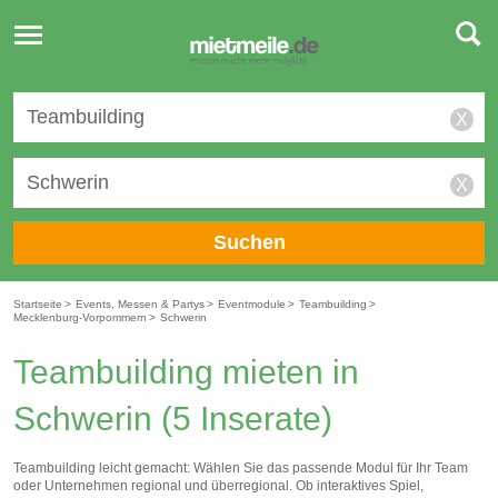
Toggle
navigation
X
X
Suchen
Startseite
>
Events, Messen & Partys
>
Eventmodule
>
Teambuilding
>
Mecklenburg-Vorpommern
>
Schwerin
Teambuilding mieten in
Schwerin
(5 Inserate)
Teambuilding leicht gemacht: Wählen Sie das passende Modul für Ihr Team
oder Unternehmen regional und überregional. Ob interaktives Spiel,