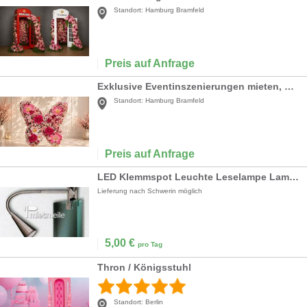
Standort:
Hamburg Bramfeld
Preis auf Anfrage
Exklusive Eventinszenierungen mieten, Florale Fotowelten, Eyecatcher für Unternehmen & Location
Standort:
Hamburg Bramfeld
Preis auf Anfrage
LED Klemmspot Leuchte Leselampe Lampe Spot
Lieferung nach Schwerin möglich
5,00
€
pro Tag
Thron / Königsstuhl
Standort:
Berlin