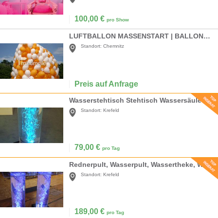
100,00
€
pro Show
LUFTBALLON MASSENSTART | BALLONDROP
Standort:
Chemnitz
Preis auf Anfrage
Wasserstehtisch Stehtisch Wassersäule
Standort:
Krefeld
79,00
€
pro Tag
Rednerpult, Wasserpult, Wassertheke, Wassersäule, Messetheke
Standort:
Krefeld
189,00
€
pro Tag