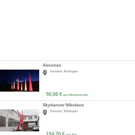
Aircones
Standort:
Böblingen
50,00
€
pro Wochenende
Skydancer Nikolaus
Standort:
Böblingen
154,70
€
pro Tag