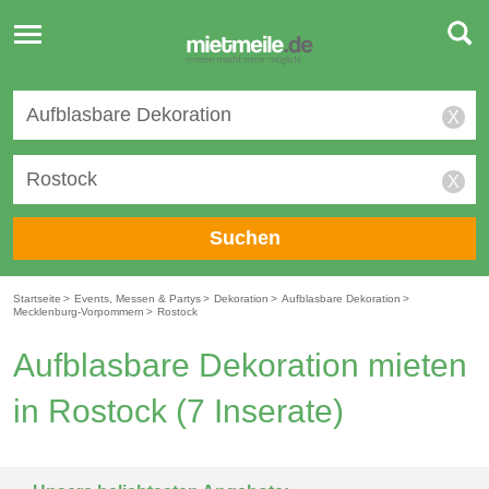
Toggle
navigation
X
X
Suchen
Startseite
>
Events, Messen & Partys
>
Dekoration
>
Aufblasbare Dekoration
>
Mecklenburg-Vorpommern
>
Rostock
Aufblasbare Dekoration mieten
in Rostock
(7 Inserate)