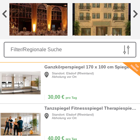
Filter/Regionale Suche
Ganzkörperspiegel 170 x 100 cm Spiegel Fitnessraum Spiegel Rollen 360° drehbar Standspiegel Spiegel
Standort:
Elsdorf (Rheinland)
Abholung vor Ort
30,00
€
pro Tag
Tanzspiegel Fitnessspiegel Therapiespiegel Partyspiegel Konzertspiegel Ganzkörperspiegel 200x120 cm
Standort:
Elsdorf (Rheinland)
Abholung vor Ort
40,00
€
pro Tag