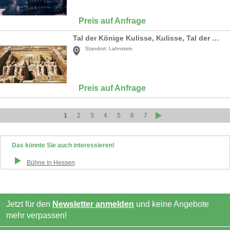
Preis auf Anfrage
Tal der Könige Kulisse, Kulisse, Tal der Könige, Orient, orientalisch, ägyptisch, Ägypten, Pyramide, Könige, Pharao
Standort:
Lahnstein
Preis auf Anfrage
1
2
3
4
5
6
7
Das könnte Sie auch interessieren!
Bühne
in
Hessen
Jetzt für den
Newsletter anmelden
und keine Angebote
mehr verpassen!