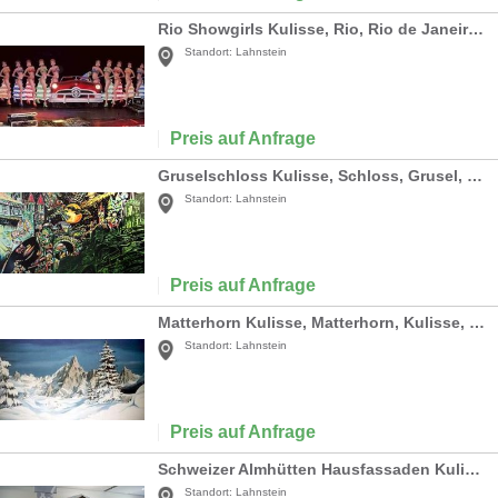
Rio Showgirls Kulisse, Rio, Rio de Janeiro, Showgirls, Kulisse, Show, Brasilien, brasilianisch, Dekoration, leihen
Standort:
Lahnstein
Preis auf Anfrage
Gruselschloss Kulisse, Schloss, Grusel, Kulisse, Halloween, Hexe, Geister, Gespenster, Dekoration, Event, Messe
Standort:
Lahnstein
Preis auf Anfrage
Matterhorn Kulisse, Matterhorn, Kulisse, Berg, Bergspitze, Gipfel, Berggipfel, Alpen, Schweiz, Dekoration, Event, Messe
Standort:
Lahnstein
Preis auf Anfrage
Schweizer Almhütten Hausfassaden Kulissen, Hausfassaden, Haus, Fassade, Kulisse, Schweiz, Almhütte, Hütte, Alm, Alpen
Standort:
Lahnstein