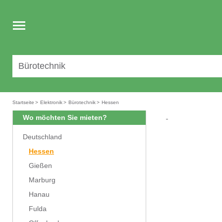
Toggle
navigation
Startseite
>
Elektronik
>
Bürotechnik
>
Hessen
Wo möchten Sie mieten?
Deutschland
Hessen
Gießen
Marburg
Hanau
Fulda