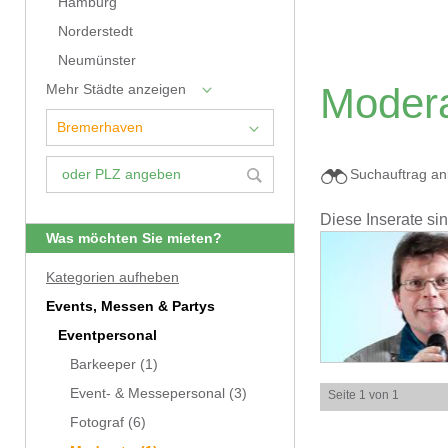
Hamburg
Norderstedt
Neumünster
Modera
Mehr Städte anzeigen
Suchauftrag an
Diese Inserate si
Was möchten Sie mieten?
Kategorien aufheben
Events, Messen & Partys
Eventpersonal
Barkeeper
(1)
Event- & Messepersonal
(3)
Seite 1 von 1
Fotograf
(6)