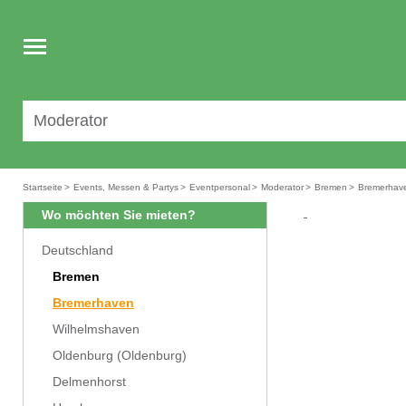
Toggle
navigation
Startseite
>
Events, Messen & Partys
>
Eventpersonal
>
Moderator
>
Bremen
>
Bremerhav
Wo möchten Sie mieten?
Deutschland
Bremen
Bremerhaven
Wilhelmshaven
Oldenburg (Oldenburg)
Delmenhorst