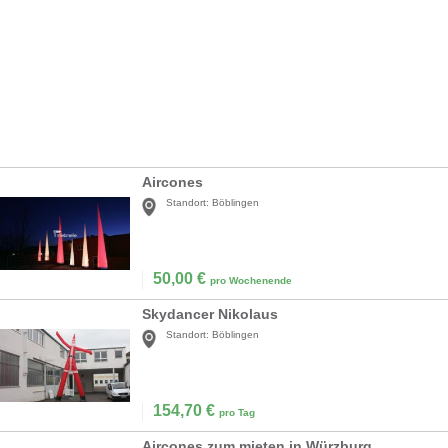
Aircones
Standort:
Böblingen
50,00
€
pro Wochenende
Skydancer Nikolaus
Standort:
Böblingen
154,70
€
pro Tag
Aircones zum mieten in Würzburg