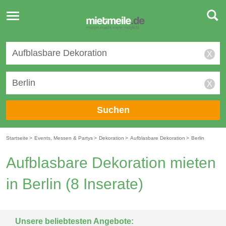
Toggle
navigation
X
X
Suchen
Startseite
>
Events, Messen & Partys
>
Dekoration
>
Aufblasbare Dekoration
>
Berlin
Aufblasbare Dekoration mieten
in Berlin
(8 Inserate)
Unsere beliebtesten Angebote: