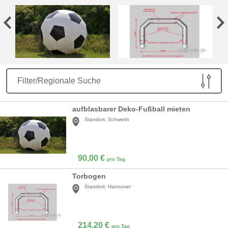
Filter/Regionale Suche
aufblasbarer Deko-Fußball mieten
Standort:
Schwerin
90,00
€
pro Tag
Torbogen
Standort:
Hannover
214,20
€
pro Tag