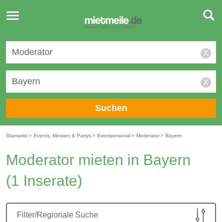
Toggle
navigation
X
X
Suchen
Startseite
>
Events, Messen & Partys
>
Eventpersonal
>
Moderator
>
Bayern
Moderator mieten in Bayern
(1 Inserate)
Filter/Regionale Suche