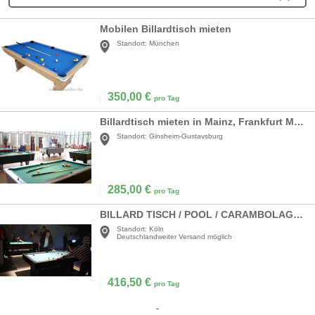
Mobilen Billardtisch mieten
Standort:
München
350,00
€
pro Tag
Billardtisch mieten in Mainz, Frankfurt Main
Standort:
Ginsheim-Gustavsburg
285,00
€
pro Tag
BILLARD TISCH / POOL / CARAMBOLAGE / SNOOKER / BILLIARD
Standort:
Köln
Deutschlandweiter Versand möglich
416,50
€
pro Tag