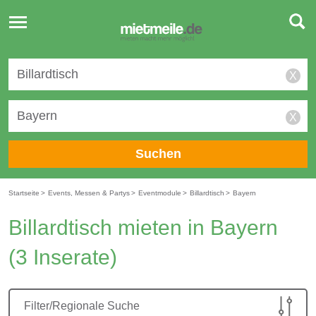
Toggle
navigation
X
X
Suchen
Startseite
>
Events, Messen & Partys
>
Eventmodule
>
Billardtisch
>
Bayern
Billardtisch mieten in Bayern
(3 Inserate)
Filter/Regionale Suche