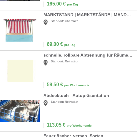
165,00
€
pro Tag
MARKTSTAND | MARKTSTÄNDE | MANDELRÖSTEREI
Standort:
Chemnitz
69,00
€
pro Tag
schnelle, rollbare Abtrennung für Räume Paravent / Sichtschutz
Standort:
Reinstädt
59,50
€
pro Wochenende
Abdecktuch - Autopräsentation
Standort:
Reinstädt
113,05
€
pro Wochenende
Feuerlöscher, versch. Sorten