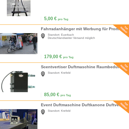
5,00
€
pro Tag
Fahrradanhänger mit Werbung für Promotionaktionen
Standort:
Euerbach
Deutschlandweiter Versand möglich
179,00
€
pro Tag
Scentvertiser Duftmaschine Raumbeduftung Messestand Beduftung Messeduft
Standort:
Krefeld
85,00
€
pro Tag
Event Duftmaschine Duftkanone Duftverteiler Beduftung Konzertduft Großraumbeduftung Messeduft
Standort:
Krefeld