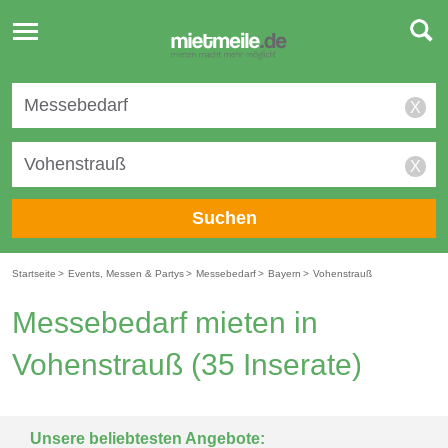
Toggle
navigation
X
X
Suchen
Startseite
>
Events, Messen & Partys
>
Messebedarf
>
Bayern
>
Vohenstrauß
Messebedarf mieten in
Vohenstrauß
(35 Inserate)
Unsere beliebtesten Angebote: