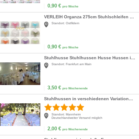
0,90
€
pro Woche
VERLEIH Organza 275cm Stuhlschleifen Taft Stuhlhussen Schleifen
Standort:
Ostfildern
0,90
€
pro Woche
Stuhlhusse Stuhlhussen Husse Hussen inkl. Schleife
Standort:
Frankfurt am Main
3,50
€
pro Wochenende
Stuhlhussen in verschiedenen Variationen ab 2,- €
Standort:
Mannheim
Deutschlandweiter Versand möglich
2,00
€
pro Wochenende