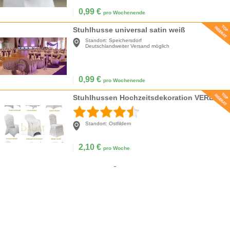
0,99
€
pro Wochenende
Stuhlhusse universal satin weiß
Standort:
Speichersdorf
Deutschlandweiter Versand möglich
0,99
€
pro Wochenende
Stuhlhussen Hochzeitsdekoration VERLEIH Stretch Stuhlhusse Stuhlbezug Mieten Hochzeit
Standort:
Ostfildern
2,10
€
pro Woche