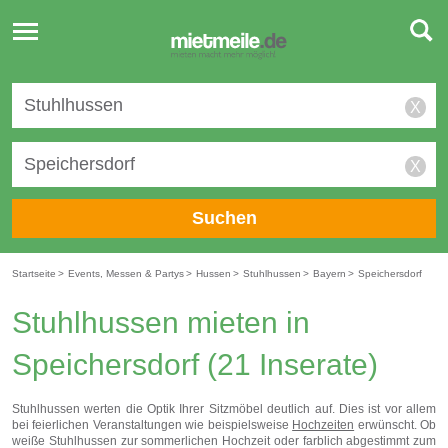
Toggle
navigation
X
X
Suchen
Startseite
>
Events, Messen & Partys
>
Hussen
>
Stuhlhussen
>
Bayern
>
Speichersdorf
Stuhlhussen mieten in
Speichersdorf
(21 Inserate)
Stuhlhussen werten die Optik Ihrer Sitzmöbel deutlich auf. Dies ist vor allem
bei feierlichen Veranstaltungen wie beispielsweise
Hochzeiten
erwünscht. Ob
weiße Stuhlhussen zur sommerlichen Hochzeit oder farblich abgestimmt zum