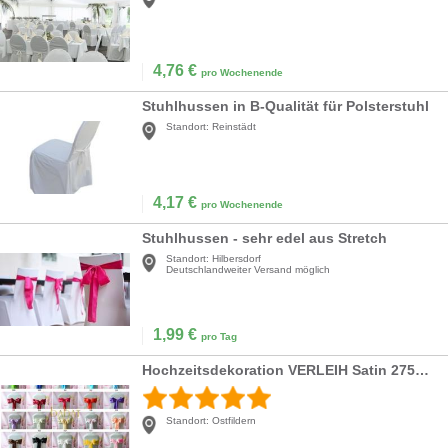
4,76
€
pro Wochenende
Stuhlhussen in B-Qualität für Polsterstuhl
Standort:
Reinstädt
4,17
€
pro Wochenende
Stuhlhussen - sehr edel aus Stretch
Standort:
Hilbersdorf
Deutschlandweiter Versand möglich
1,99
€
pro Tag
Hochzeitsdekoration VERLEIH Satin 275cm Stuhlschleifen Taft für Stuhlhussen Schleifen
Standort:
Ostfildern