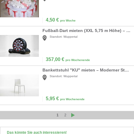
4,50
€
pro Woche
Fußball-Dart mieten (XXL 5,75 m Höhe) – Riesige aufblasbare Dartscheibe
Standort:
Wuppertal
357,00
€
pro Wochenende
Bankettstuhl "KU" mieten – Moderner Stuhl (Weiß) für Industrie-Events & Hochzeiten
Standort:
Wuppertal
5,95
€
pro Wochenende
1
2
Das könnte Sie auch interessieren!