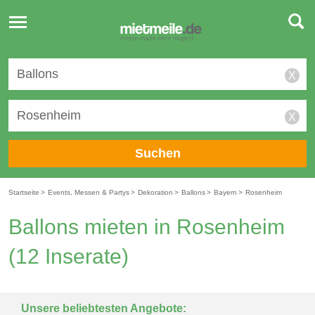
Toggle
navigation
X
X
Suchen
Startseite
>
Events, Messen & Partys
>
Dekoration
>
Ballons
>
Bayern
>
Rosenheim
Ballons mieten in Rosenheim
(12 Inserate)
Unsere beliebtesten Angebote: