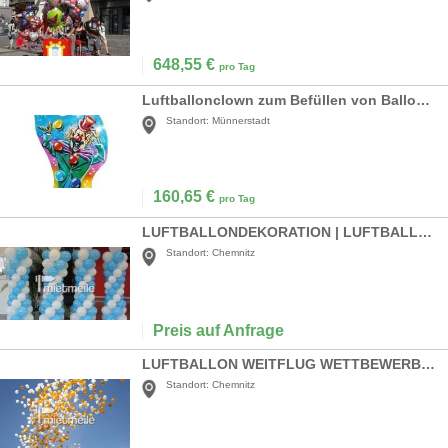
648,55
€
pro Tag
Luftballonclown zum Befüllen von Ballons mit Helium oder Luft inkl. 19% MwSt.
Standort:
Münnerstadt
160,65
€
pro Tag
LUFTBALLONDEKORATION | LUFTBALLONS
Standort:
Chemnitz
Preis auf Anfrage
LUFTBALLON WEITFLUG WETTBEWERB | LUFTBALLONS
Standort:
Chemnitz