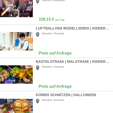
Standort:
Böblingen
339,15
€
pro Tag
LUFTBALLONS MODELLIEREN | KINDERANIMATION
Standort:
Chemnitz
Preis auf Anfrage
BASTELSTRAßE | MALSTRAßE | KINDERANIMATION | THEMATISCH-FRÜHJAHR-SOMMER-HERBST-WINTER
Standort:
Chemnitz
Preis auf Anfrage
KÜRBIS SCHNITZEN | HALLOWEEN
Standort:
Chemnitz