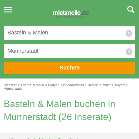
Toggle
navigation
X
X
Suchen
Startseite
>
Events, Messen & Partys
>
Kinderanimation
>
Basteln & Malen
>
Bayern
>
Münnerstadt
Basteln & Malen buchen in
Münnerstadt
(26 Inserate)