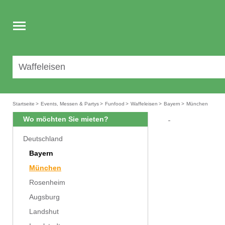
Toggle
navigation
Startseite
>
Events, Messen & Partys
>
Funfood
>
Waffeleisen
>
Bayern
>
München
Wo möchten Sie mieten?
Deutschland
Bayern
München
Rosenheim
Augsburg
Landshut