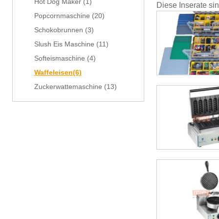
Hot Dog Maker
(1)
Diese Inserate si
Popcornmaschine
(20)
Schokobrunnen
(3)
Slush Eis Maschine
(11)
Softeismaschine
(4)
Waffeleisen
(6)
Zuckerwattemaschine
(13)