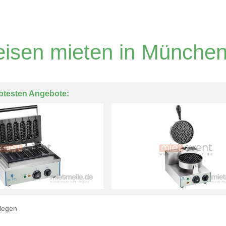
eisen mieten in Münche
btesten Angebote:
legen