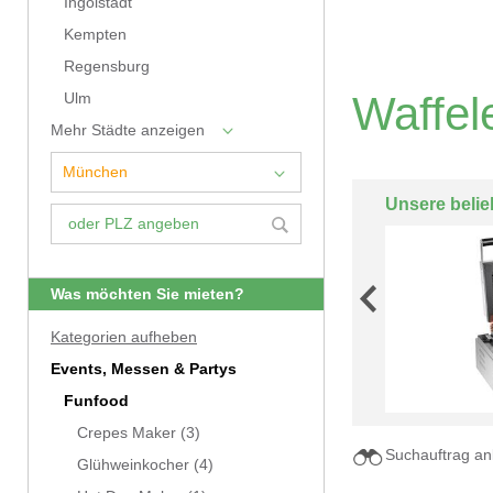
Ingolstadt
Kempten
Regensburg
Waffel
Ulm
Mehr Städte anzeigen
Unsere belie
Was möchten Sie mieten?
Kategorien aufheben
Events, Messen & Partys
Funfood
Crepes Maker
(3)
Suchauftrag an
Glühweinkocher
(4)