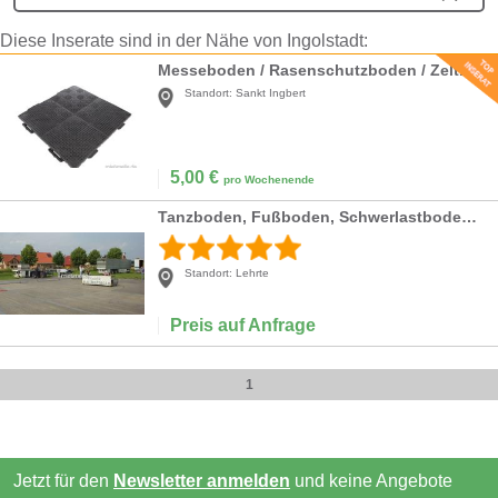
Diese Inserate sind in der Nähe von Ingolstadt:
Messeboden / Rasenschutzboden / Zeltboden / Partyzelt / Pavillon / Hüpfburg
Standort:
Sankt Ingbert
5,00
€
pro Wochenende
Tanzboden, Fußboden, Schwerlastboden, Zeltboden
Standort:
Lehrte
Preis auf Anfrage
1
Jetzt für den
Newsletter anmelden
und keine Angebote