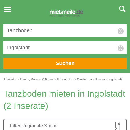
Toggle
navigation
X
X
Suchen
Startseite
>
Events, Messen & Partys
>
Bodenbelag
>
Tanzboden
>
Bayern
>
Ingolstadt
Tanzboden mieten in Ingolstadt
(2 Inserate)
Filter/Regionale Suche