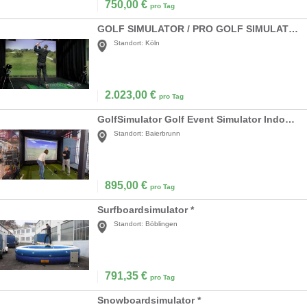
750,00
€
pro Tag
GOLF SIMULATOR / PRO GOLF SIMULATION
Standort:
Köln
2.023,00
€
pro Tag
GolfSimulator Golf Event Simulator Indoorgolf
Standort:
Baierbrunn
895,00
€
pro Tag
Surfboardsimulator *
Standort:
Böblingen
791,35
€
pro Tag
Snowboardsimulator *