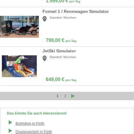
1.599,00
€
pro Tag
Formel 1 / Rennwagen Simulator
Standort:
München
799,00
€
pro Tag
JetSki Simulator
Standort:
München
649,00
€
pro Tag
1
2
Das könnte Sie auch interessieren!
Bullriding
in
Fürth
Displayverleih
in
Fürth