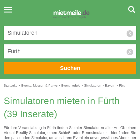
Toggle
navigation
X
X
Suchen
Startseite
>
Events, Messen & Partys
>
Eventmodule
>
Simulatoren
>
Bayern
>
Fürth
Simulatoren mieten in Fürth
(39 Inserate)
Für Ihre Veranstaltung in Fürth finden Sie hier Simulatoren aller Art. Ob einen
Virtual Reality Simulator, einen Schieß- oder Rennsimulator - hier finden Sie
den passenden Simulator, um aus Ihrem Event ein unvergessliches Abenteuer