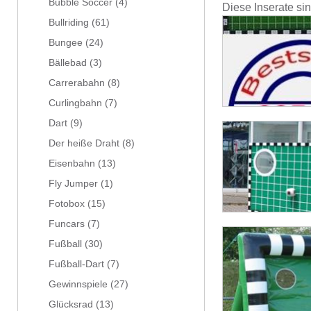
Bubble Soccer
(4)
Diese Inserate si
Bullriding
(61)
Bungee
(24)
Bällebad
(3)
Carrerabahn
(8)
Curlingbahn
(7)
Dart
(9)
Der heiße Draht
(8)
Eisenbahn
(13)
Fly Jumper
(1)
Fotobox
(15)
Funcars
(7)
Fußball
(30)
Fußball-Dart
(7)
Gewinnspiele
(27)
Glücksrad
(13)