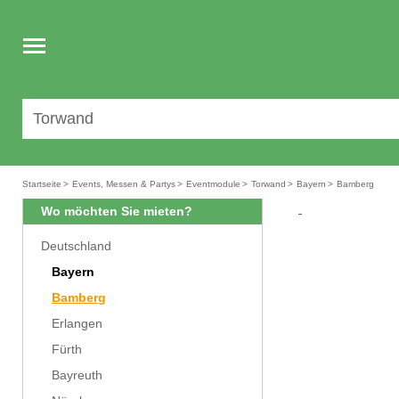
Toggle
navigation
Startseite
>
Events, Messen & Partys
>
Eventmodule
>
Torwand
>
Bayern
>
Bamberg
Wo möchten Sie mieten?
Deutschland
Bayern
Bamberg
Erlangen
Fürth
Bayreuth