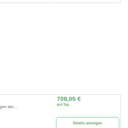
708,05
€
pro Tag
en der...
Details anzeigen