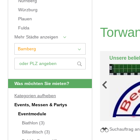
Nürnberg
Würzburg
Plauen
Torwan
Fulda
Mehr Städte anzeigen
Unsere belie
Was möchten Sie mieten?
Kategorien aufheben
Events, Messen & Partys
Eventmodule
Biathlon
(3)
Suchauftrag an
Billardtisch
(3)