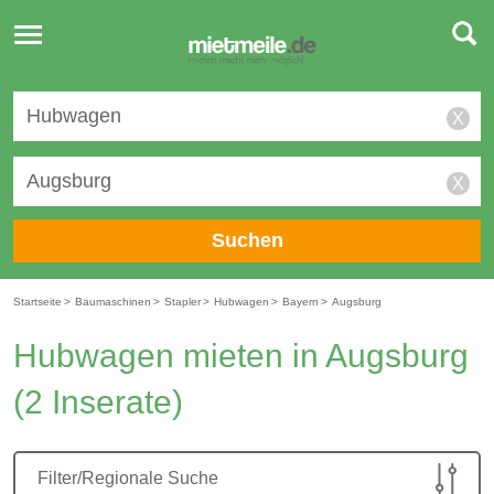
Toggle
navigation
X
X
Suchen
Startseite
>
Baumaschinen
>
Stapler
>
Hubwagen
>
Bayern
>
Augsburg
Hubwagen mieten in Augsburg
(2 Inserate)
Filter/Regionale Suche