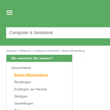
Toggle
navigation
Startseite
>
Elektronik
>
Computer & Notebook
>
Baden-Württemberg
Wo möchten Sie mieten?
Deutschland
Baden-Württemberg
Reutlingen
Esslingen am Neckar
Stuttgart
Sindelfingen