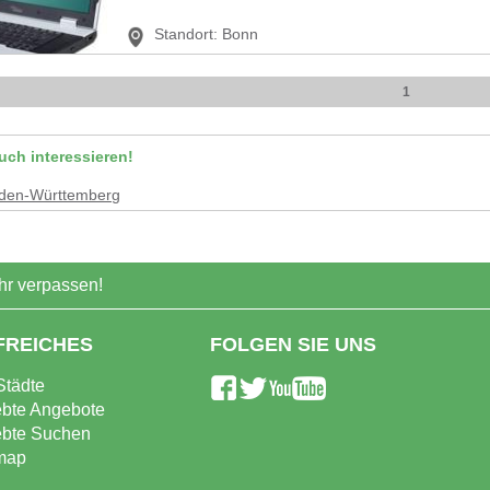
Standort:
Bonn
1
uch interessieren!
den-Württemberg
r verpassen!
FREICHES
FOLGEN SIE UNS
Städte
ebte Angebote
ebte Suchen
map