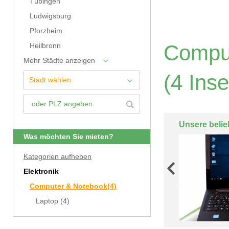
Tübingen
Ludwigsburg
Pforzheim
Comput
Heilbronn
Mehr Städte anzeigen
(4 Inse
Unsere belie
Was möchten Sie mieten?
Kategorien aufheben
Elektronik
Computer & Notebook
(4)
Laptop
(4)