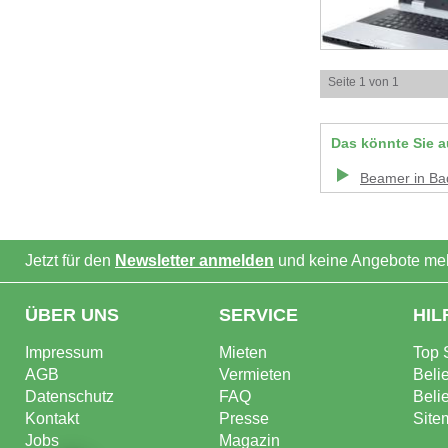
Seite 1 von 1
Das könnte Sie a
Beamer
in
Ba
Jetzt für den
Newsletter anmelden
und keine Angebote meh
ÜBER UNS
SERVICE
HIL
Impressum
Mieten
Top 
AGB
Vermieten
Beli
Datenschutz
FAQ
Beli
Kontakt
Presse
Site
Jobs
Magazin