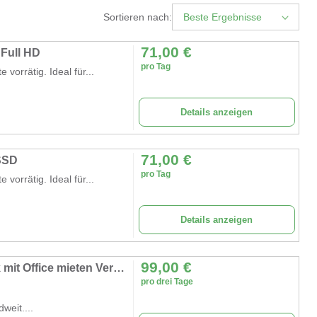
Sortieren nach:
Beste Ergebnisse
71,00
€
 Full HD
pro Tag
orrätig. Ideal für...
Details anzeigen
71,00
€
SSD
pro Tag
orrätig. Ideal für...
Details anzeigen
99,00
€
Windows 10 Business PC Laptop Notebook mit Office mieten Vermietung Anmietung Vermieter Berlin Wien Graz Linz Salzburg Innsbruck Klagenfurt St. Pölten Vaduz
pro drei Tage
weit....