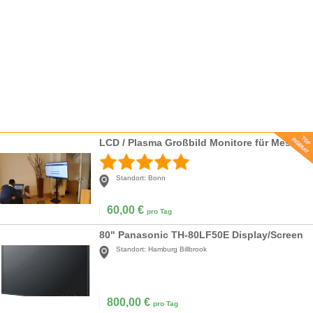
LCD / Plasma Großbild Monitore für Messe, Schulung, Event, Ausstellung
Standort:
Bonn
60,00
€
pro Tag
80" Panasonic TH-80LF50E Display/Screen
Standort:
Hamburg Billbrook
800,00
€
pro Tag