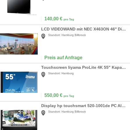
140,00
€
pro Tag
LCD VIDEOWAND mit NEC X463ON 46'' Displays
Standort:
Hamburg Billbrook
Preis auf Anfrage
Touchscreen Iiyama ProLite 4K 55" Kapazitiv
Standort:
Hamburg
550,00
€
pro Tag
Display hp touchsmart 520-1001de PC All-in-One
Standort:
Hamburg Billbrook