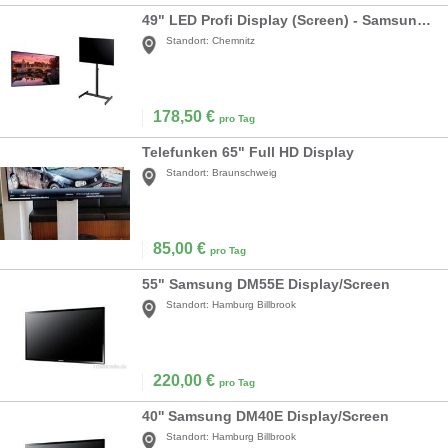
49" LED Profi Display (Screen) - Samsung QM49F - inkl. K&M Profi Standfuß
Standort:
Chemnitz
178,50
€
pro Tag
Telefunken 65" Full HD Display
Standort:
Braunschweig
85,00
€
pro Tag
55" Samsung DM55E Display/Screen
Standort:
Hamburg Billbrook
220,00
€
pro Tag
40'' Samsung DM40E Display/Screen
Standort:
Hamburg Billbrook