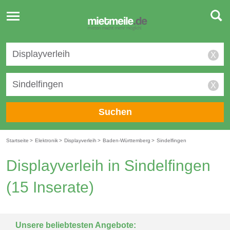
Toggle
navigation
X
X
Suchen
Startseite
>
Elektronik
>
Displayverleih
>
Baden-Württemberg
>
Sindelfingen
Displayverleih in Sindelfingen
(15 Inserate)
Unsere beliebtesten Angebote: