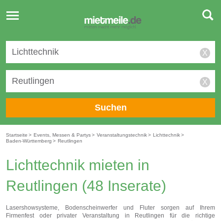
Toggle
navigation
X
X
Suchen
Startseite
>
Events, Messen & Partys
>
Veranstaltungstechnik
>
Lichttechnik
>
Baden-Württemberg
>
Reutlingen
Lichttechnik mieten in
Reutlingen
(48 Inserate)
Lasershowsysteme, Bodenscheinwerfer und Fluter sorgen auf Ihrem
Firmenfest oder privater Veranstaltung in Reutlingen für die richtige