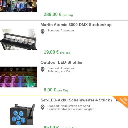
289,00
€
pro Tag
Martin Atomic 3000 DMX Stroboskop
Standort:
Amstetten
19,00
€
pro Tag
Outdoor LED-Strahler
Standort:
Amstetten
Abholung vor Ort
8,00
€
pro Tag
Set-LED-Akku Scheinwerfer 4 Stück / Floor Spot / Indoor / PAR LED
Standort:
Neunkirchen am Sand
Deutschlandweiter Versand möglich
85,00
€