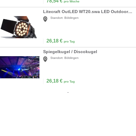
78,54
€
pro Woche
Litecraft OutLED WT20.swa LED Outdoor PAR
Standort:
Böblingen
26,18
€
pro Tag
Spiegelkugel / Discokugel
Standort:
Böblingen
26,18
€
pro Tag