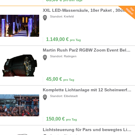
pro drei Tage
XXL LED-Wassersäule, 10er Paket , 30cmX2m Sprudelsäule, Wassersäulen, Blubbersäulen
Standort:
Krefeld
1.149,00
€
pro Tag
Martin Rush Par2 RGBW Zoom Event Beleuchtung
Standort:
Ratingen
45,00
€
pro Tag
Komplette Lichtanlage mit 12 Scheinwerfern
Standort:
Eibelstadt
150,00
€
pro Tag
Lichtsteuerung für Pars und bewegtes Licht