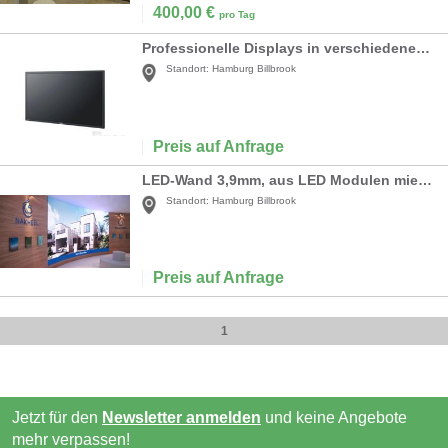
400,00
€
pro Tag
Professionelle Displays in verschiedenen Größen
Standort:
Hamburg Billbrook
Preis auf Anfrage
LED-Wand 3,9mm, aus LED Modulen mieten
Standort:
Hamburg Billbrook
Preis auf Anfrage
1
Jetzt für den
Newsletter anmelden
und keine Angebote
mehr verpassen!