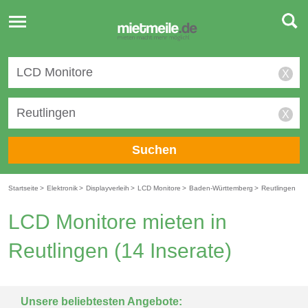
Toggle
navigation
X
X
Suchen
Startseite
>
Elektronik
>
Displayverleih
>
LCD Monitore
>
Baden-Württemberg
>
Reutlingen
LCD Monitore mieten in
Reutlingen
(14 Inserate)
Unsere beliebtesten Angebote: