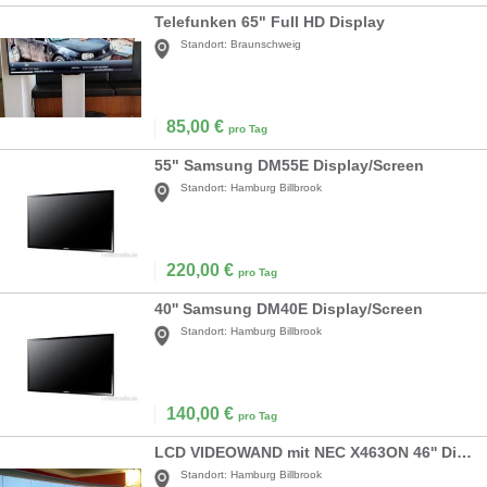
Telefunken 65" Full HD Display
Standort:
Braunschweig
85,00
€
pro Tag
55" Samsung DM55E Display/Screen
Standort:
Hamburg Billbrook
220,00
€
pro Tag
40'' Samsung DM40E Display/Screen
Standort:
Hamburg Billbrook
140,00
€
pro Tag
LCD VIDEOWAND mit NEC X463ON 46'' Displays
Standort:
Hamburg Billbrook