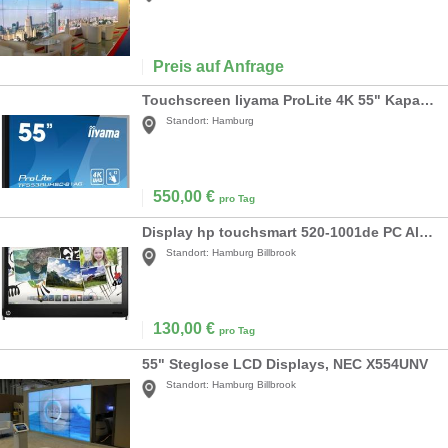
Preis auf Anfrage
Touchscreen Iiyama ProLite 4K 55" Kapazitiv
Standort:
Hamburg
550,00
€
pro Tag
Display hp touchsmart 520-1001de PC All-in-One
Standort:
Hamburg Billbrook
130,00
€
pro Tag
55" Steglose LCD Displays, NEC X554UNV
Standort:
Hamburg Billbrook