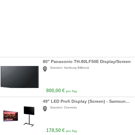
80" Panasonic TH-80LF50E Display/Screen
Standort:
Hamburg Billbrook
800,00
€
pro Tag
49" LED Profi Display (Screen) - Samsung QM49F - inkl. K&M Profi Standfuß
Standort:
Chemnitz
178,50
€
pro Tag