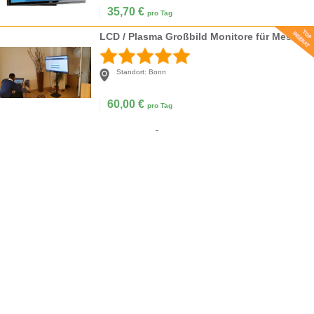
35,70
€
pro Tag
LCD / Plasma Großbild Monitore für Messe, Schulung, Event, Ausstellung
Standort:
Bonn
60,00
€
pro Tag