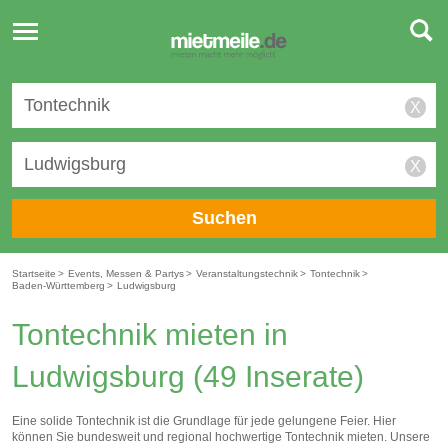
Toggle
navigation
X
X
Suchen
Startseite
>
Events, Messen & Partys
>
Veranstaltungstechnik
>
Tontechnik
>
Baden-Württemberg
>
Ludwigsburg
Tontechnik mieten in
Ludwigsburg
(49 Inserate)
Eine solide Tontechnik ist die Grundlage für jede gelungene Feier. Hier
können Sie bundesweit und regional hochwertige Tontechnik mieten. Unsere