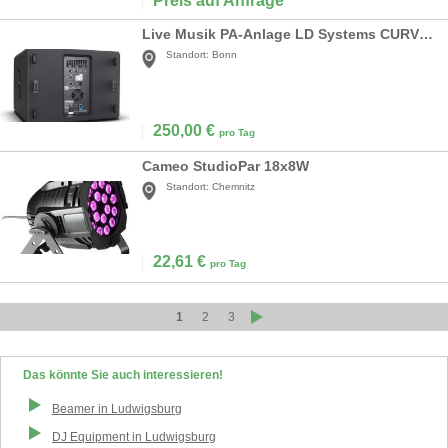
Preis auf Anfrage
Live Musik PA-Anlage LD Systems CURV 500 TS
Standort:
Bonn
250,00
€
pro Tag
Cameo StudioPar 18x8W
Standort:
Chemnitz
22,61
€
pro Tag
1
2
3
Das könnte Sie auch interessieren!
Beamer
in
Ludwigsburg
DJ Equipment
in
Ludwigsburg