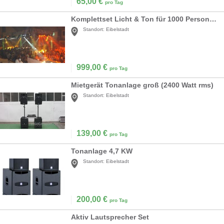
65,00
€
pro Tag
Komplettset Licht & Ton für 1000 Personen mit d&b
Standort:
Eibelstadt
999,00
€
pro Tag
Mietgerät Tonanlage groß (2400 Watt rms)
Standort:
Eibelstadt
139,00
€
pro Tag
Tonanlage 4,7 KW
Standort:
Eibelstadt
200,00
€
pro Tag
Aktiv Lautsprecher Set