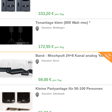
333,20
€
pro Tag
Tonanlage klein (800 Watt rms) *
Standort:
Böblingen
172,55
€
pro Tag
Band - Mischpult 24+8 Kanal analog Yamaha
Standort:
Bonn
59,00
€
pro Tag
Kleine Partyanlage für 50-100 Personen
Standort:
Eibelstadt