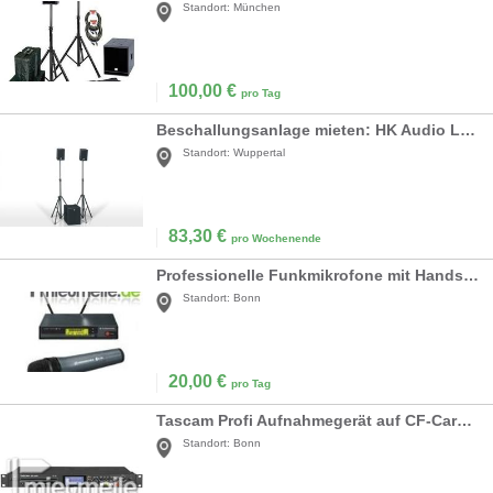
Standort:
München
100,00
€
pro Tag
Beschallungsanlage mieten: HK Audio Lucas Smart – Kompaktes 2.1 PA-System
Standort:
Wuppertal
83,30
€
pro Wochenende
Professionelle Funkmikrofone mit Handsender, Anstecker oder Headset
Standort:
Bonn
20,00
€
pro Tag
Tascam Profi Aufnahmegerät auf CF-Card und CD
Standort:
Bonn