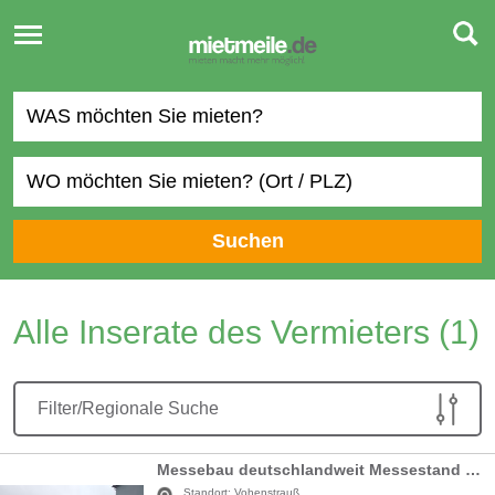
Toggle
navigation
Suchen
Alle Inserate des Vermieters
(1)
Filter/Regionale Suche
Messebau deutschlandweit Messestand komplett schlüsselfertig Traversenstand Beleuchtung Boden Rückwand inkl. Auf- und Abbau
Standort:
Vohenstrauß