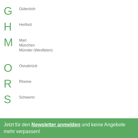
G
Gütersloh
H
Herford
M
Marl
München
Münster (Westfalen)
O
Osnabrück
R
Rheine
S
Schwerin
Jetzt für den
Newsletter anmelden
und keine Angebote
mehr verpassen!