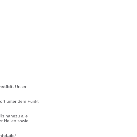
instädt.
Unser
port unter dem Punkt
lls nahezu alle
er Hallen sowie
rdetails
!