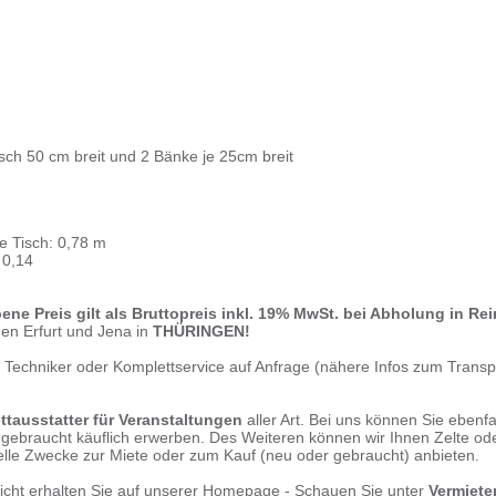
isch 50 cm breit und 2 Bänke je 25cm breit
e Tisch: 0,78 m
 0,14
ne Preis gilt als Bruttopreis inkl. 19% MwSt. bei Abholung in Re
hen Erfurt und Jena in
THÜRINGEN!
t, Techniker oder Komplettservice auf Anfrage (nähere Infos zum Trans
tausstatter für Veranstaltungen
aller Art. Bei uns können Sie ebenfa
r gebraucht käuflich erwerben. Des Weiteren können wir Ihnen Zelte od
ielle Zwecke zur Miete oder zum Kauf (neu oder gebraucht) anbieten.
icht erhalten Sie auf unserer Homepage - Schauen Sie unter
Vermiete