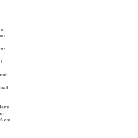
n,
nau
vor
t
und
ball
latte
er
,6 cm