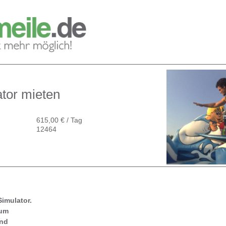
ator mieten
615,00 € / Tag
12464
Simulator.
 um
und