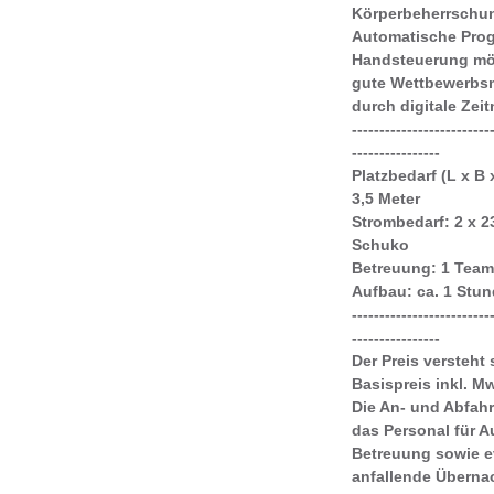
Körperbeherrschu
Automatische Pro
Handsteuerung mög
gute Wettbewerbs
durch digitale Zei
-------------------------
----------------
Platzbedarf (L x B 
3,5 Meter
Strombedarf:
2 x 2
Schuko
Betreuung:
1 Team
Aufbau:
ca. 1 Stu
-------------------------
----------------
Der Preis versteht 
Basispreis inkl. M
Die An- und Abfahr
das Personal für 
Betreuung sowie e
anfallende Übern