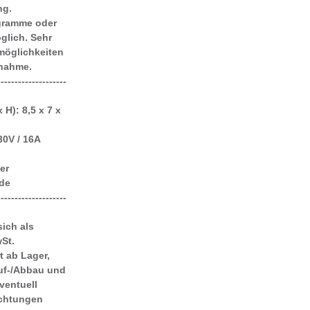
ng.
gramme oder
lich. Sehr
möglichkeiten
tnahme.
--------------------
x H):
8,5 x 7 x
30V / 16A
er
nde
--------------------
sich als
wSt.
t ab Lager,
Auf-/Abbau und
ventuell
achtungen